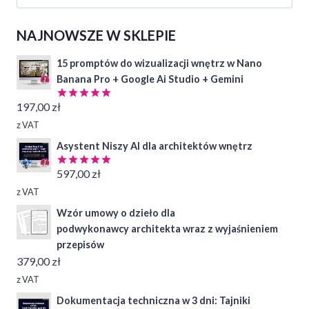
NAJNOWSZE W SKLEPIE
15 promptów do wizualizacji wnętrz w Nano
Banana Pro + Google Ai Studio + Gemini
197,00
zł
Oceniono
4.97
na 5
z VAT
Asystent Niszy AI dla architektów wnętrz
597,00
zł
Oceniono
5.00
na 5
z VAT
Wzór umowy o dzieło dla
podwykonawcy architekta wraz z wyjaśnieniem
przepisów
379,00
zł
z VAT
Dokumentacja techniczna w 3 dni: Tajniki