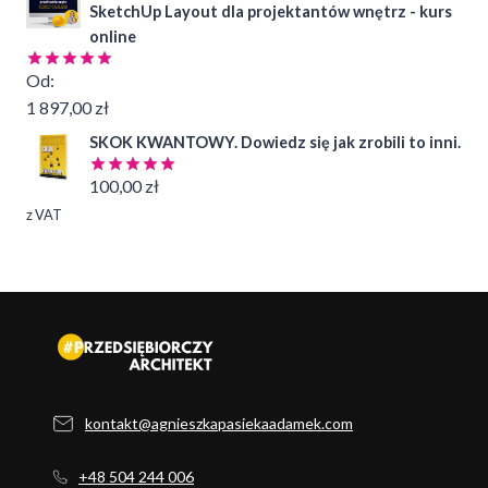
SketchUp Layout dla projektantów wnętrz - kurs
online
Od:
Oceniono
4.99
na 5
1 897,00
zł
SKOK KWANTOWY. Dowiedz się jak zrobili to inni.
100,00
zł
Oceniono
5.00
na 5
z VAT
kontakt@agnieszkapasiekaadamek.com
+48 504 244 006