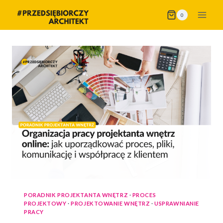
Przejdź
0
do
treści
PORADNIK PROJEKTANTA WNĘTRZ
·
PROCES
PROJEKTOWY
·
PROJEKTOWANIE WNĘTRZ
·
USPRAWNIANIE
PRACY