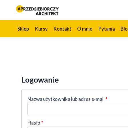
Przejdź
do
treści
Sklep
Kursy
Kontakt
O mnie
Pytania
Bl
Logowanie
W
Nazwa użytkownika lub adres e-mail
*
y
m
a
W
Hasło
*