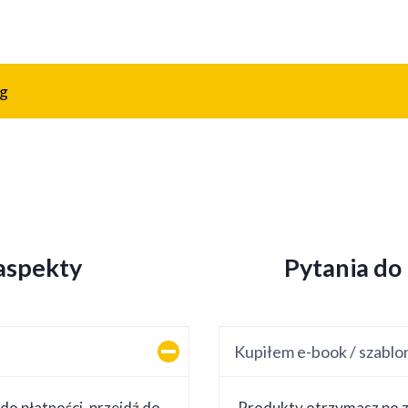
og
 aspekty
Pytania do
Kupiłem e-book / szablon
do płatności, przejdź do
Produkty otrzymasz po z