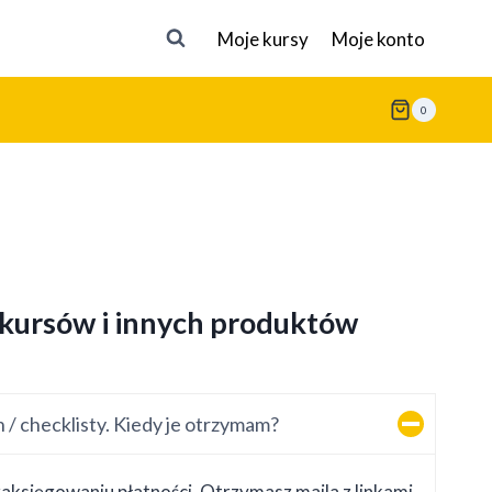
Moje kursy
Moje konto
0
 kursów i innych produktów
 / checklisty. Kiedy je otrzymam?
aksięgowaniu płatności. Otrzymasz maila z linkami