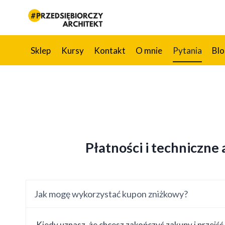
Przejdź
do
treści
Sklep
Kursy
Kontakt
O mnie
Pytania
Bl
Płatności i techniczne
Jak mogę wykorzystać kupon zniżkowy?
Kiedy uznasz, że chcesz zakończyć zakupy i przejść 