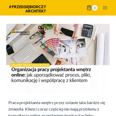
Przejdź
0
do
treści
Praca projektanta wnętrz przez ostanie lata bardzo się
zmieniła. Klienci coraz częściej nie mają problemu z
konsultacją online, przesłaniem inspiracji w linku,