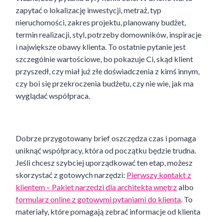
zapytać o lokalizację inwestycji, metraż, typ
nieruchomości, zakres projektu, planowany budżet,
termin realizacji, styl, potrzeby domowników, inspiracje
i największe obawy klienta. To ostatnie pytanie jest
szczególnie wartościowe, bo pokazuje Ci, skąd klient
przyszedł, czy miał już złe doświadczenia z kimś innym,
czy boi się przekroczenia budżetu, czy nie wie, jak ma
wyglądać współpraca.
Dobrze przygotowany brief oszczędza czas i pomaga
uniknąć współpracy, która od początku będzie trudna.
Jeśli chcesz szybciej uporządkować ten etap, możesz
skorzystać z gotowych narzędzi:
Pierwszy kontakt z
klientem – Pakiet narzędzi dla architekta wnętrz
albo
formularz online z gotowymi pytaniami do klienta
. To
materiały, które pomagają zebrać informacje od klienta