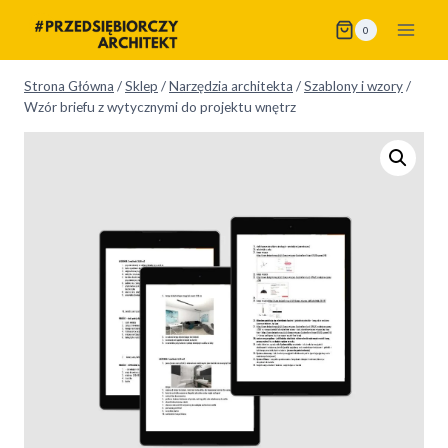
Przejdź
0
do
treści
Strona Główna
/
Sklep
/
Narzędzia architekta
/
Szablony i wzory
/
Wzór briefu z wytycznymi do projektu wnętrz