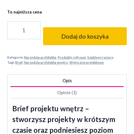
To najniższa cena
ilość
Wzór
Dodaj do koszyka
briefu
z
wytycznymi
Kategorie:
Narzędzia architekta
,
Produkty cyfrowe
,
Szablony i wzory
do
Tagi:
Brief
,
Narzędzia architekta wnętrz
,
Wytyczne projektowe
projektu
wnętrz
Opis
Opinie (1)
Brief projektu wnętrz –
stworzysz projekty w krótszym
czasie oraz podniesiesz poziom