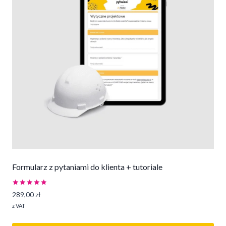
Formularz z pytaniami do klienta + tutoriale
Oceniono
289,00
zł
5.00
na 5
z VAT