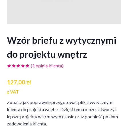
Wzór briefu z wytycznymi
do projektu wnętrz
(
1
opinia klienta)
Oceniony
1
5.00
na 5
127,00
zł
na
podstawie
oceny
z VAT
klienta
Zobacz jak poprawnie przygotować plik z wytycznymi
klienta do projektu wnętrz. Dzięki temu możesz tworzyć
lepsze projekty w krótszym czasie oraz podnieść poziom
zadowolenia klienta.