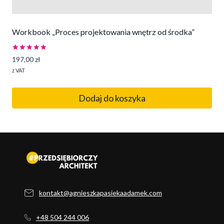
Workbook „Proces projektowania wnętrz od środka”
Oceniono
197,00
zł
5.00
na 5
z VAT
Dodaj do koszyka
kontakt@agnieszkapasiekaadamek.com
+48 504 244 006