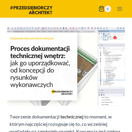
Przejdź
0
do
treści
Tworzenie dokumentacji
technicznej
to moment, w
którym najczęściej rozsypuje się to, co wcześniej
wyglądało na zamknięty projekt. Koncepcja jest piękna,