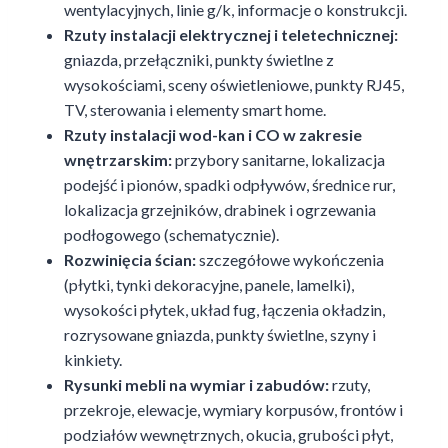
wentylacyjnych, linie g/k, informacje o konstrukcji.
Rzuty instalacji elektrycznej i teletechnicznej:
gniazda, przełączniki, punkty świetlne z
wysokościami, sceny oświetleniowe, punkty RJ45,
TV, sterowania i elementy smart home.
Rzuty instalacji wod-kan i CO w zakresie
wnętrzarskim:
przybory sanitarne, lokalizacja
podejść i pionów, spadki odpływów, średnice rur,
lokalizacja grzejników, drabinek i ogrzewania
podłogowego (schematycznie).
Rozwinięcia ścian:
szczegółowe wykończenia
(płytki, tynki dekoracyjne, panele, lamelki),
wysokości płytek, układ fug, łączenia okładzin,
rozrysowane gniazda, punkty świetlne, szyny i
kinkiety.
Rysunki mebli na wymiar i zabudów:
rzuty,
przekroje, elewacje, wymiary korpusów, frontów i
podziałów wewnętrznych, okucia, grubości płyt,