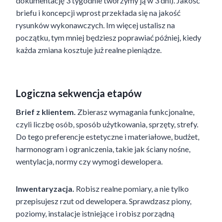
dokumentację 3 tygodnie tworzymy ją w 3 dni). Jakość
briefu i koncepcji wprost przekłada się na jakość
rysunków wykonawczych. Im więcej ustalisz na
początku, tym mniej będziesz poprawiać później, kiedy
każda zmiana kosztuje już realne pieniądze.
Logiczna sekwencja etapów
Brief z klientem.
Zbierasz wymagania funkcjonalne,
czyli liczbę osób, sposób użytkowania, sprzęty, strefy.
Do tego preferencje estetyczne i materiałowe, budżet,
harmonogram i ograniczenia, takie jak ściany nośne,
wentylacja, normy czy wymogi dewelopera.
Inwentaryzacja.
Robisz realne pomiary, a nie tylko
przepisujesz rzut od dewelopera. Sprawdzasz piony,
poziomy, instalacje istniejące i robisz porządną