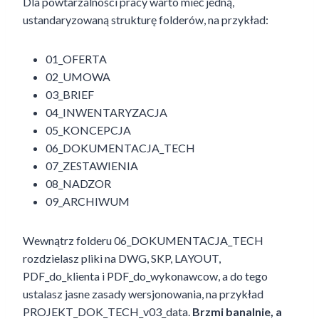
Dla powtarzalności pracy warto mieć jedną,
ustandaryzowaną strukturę folderów, na przykład:
01_OFERTA
02_UMOWA
03_BRIEF
04_INWENTARYZACJA
05_KONCEPCJA
06_DOKUMENTACJA_TECH
07_ZESTAWIENIA
08_NADZOR
09_ARCHIWUM
Wewnątrz folderu 06_DOKUMENTACJA_TECH
rozdzielasz pliki na DWG, SKP, LAYOUT,
PDF_do_klienta i PDF_do_wykonawcow, a do tego
ustalasz jasne zasady wersjonowania, na przykład
PROJEKT_DOK_TECH_v03_data.
Brzmi banalnie, a