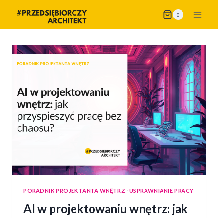
Przejdź
0
do
treści
PORADNIK PROJEKTANTA WNĘTRZ
·
USPRAWNIANIE PRACY
AI w projektowaniu wnętrz: jak