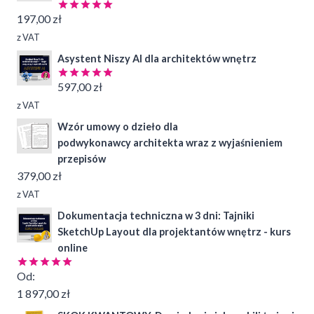
197,00
zł
Oceniono
4.97
na 5
z VAT
Asystent Niszy AI dla architektów wnętrz
597,00
zł
Oceniono
5.00
na 5
z VAT
Wzór umowy o dzieło dla
podwykonawcy architekta wraz z wyjaśnieniem
przepisów
379,00
zł
z VAT
Dokumentacja techniczna w 3 dni: Tajniki
SketchUp Layout dla projektantów wnętrz - kurs
online
Od:
Oceniono
4.99
na 5
1 897,00
zł