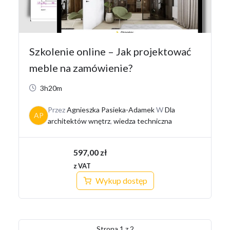
Szkolenie online – Jak projektować
meble na zamówienie?
3h20m
Przez
Agnieszka Pasieka-Adamek
W
Dla
AP
architektów wnętrz
,
wiedza techniczna
597,00
zł
z VAT
Wykup dostęp
Strona
1
z
2