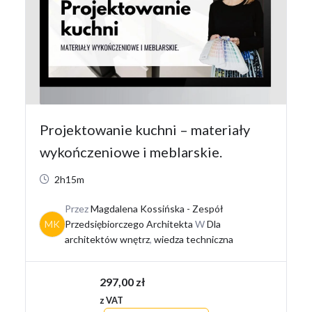
Projektowanie kuchni – materiały
wykończeniowe i meblarskie.
2h15m
Przez
Magdalena Kossińska - Zespół
MK
Przedsiębiorczego Architekta
W
Dla
architektów wnętrz
,
wiedza techniczna
297,00
zł
z VAT