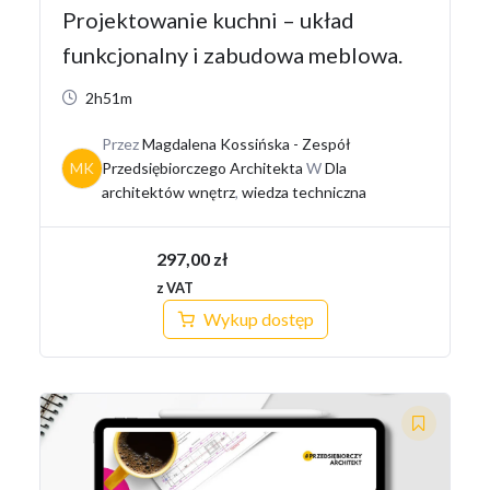
Projektowanie kuchni – układ
funkcjonalny i zabudowa meblowa.
2h51m
Przez
Magdalena Kossińska - Zespół
MK
Przedsiębiorczego Architekta
W
Dla
architektów wnętrz
,
wiedza techniczna
297,00
zł
z VAT
Wykup dostęp