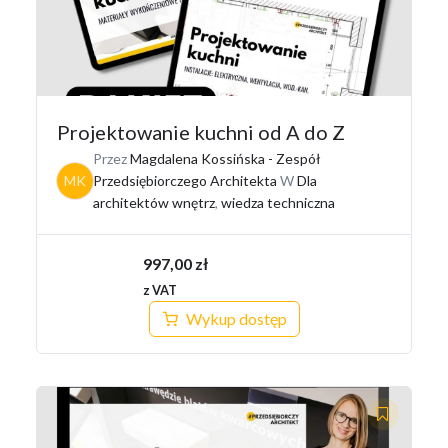
Projektowanie kuchni od A do Z
Przez
Magdalena Kossińska - Zespół
MK
Przedsiębiorczego Architekta
W
Dla
architektów wnętrz
,
wiedza techniczna
997,00
zł
z VAT
Wykup dostęp