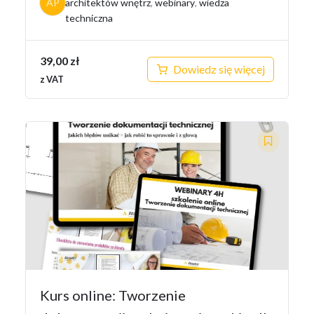
AP
architektów wnętrz
,
webinary
,
wiedza
techniczna
39,00
zł
Dowiedz się więcej
z VAT
Kurs online: Tworzenie