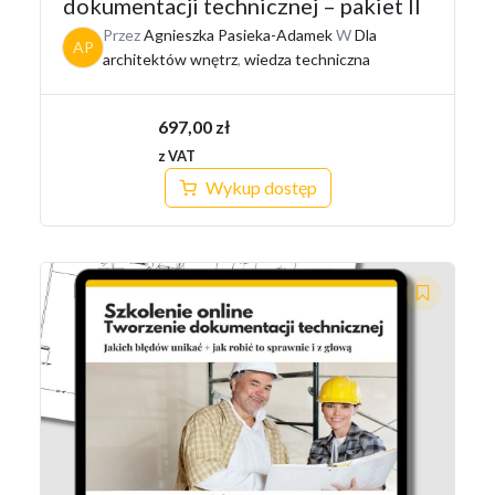
dokumentacji technicznej – pakiet II
Przez
Agnieszka Pasieka-Adamek
W
Dla
AP
architektów wnętrz
,
wiedza techniczna
697,00
zł
z VAT
Wykup dostęp