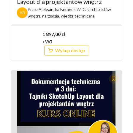
Layout dla projektantów wnętrz
Przez
Aleksandra Beranek
W
Dla architektów
AB
wnętrz
,
narzędzia
,
wiedza techniczna
1 897,00
zł
z VAT
Wykup dostęp