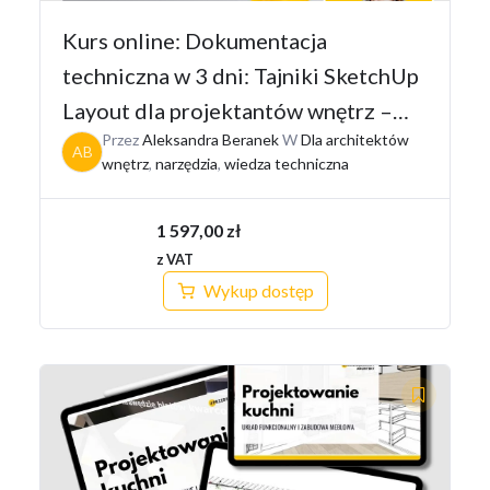
Kurs online: Dokumentacja
techniczna w 3 dni: Tajniki SketchUp
Layout dla projektantów wnętrz –
Przez
Aleksandra Beranek
W
Dla architektów
Pakiet I
AB
wnętrz
,
narzędzia
,
wiedza techniczna
1 597,00
zł
z VAT
Wykup dostęp