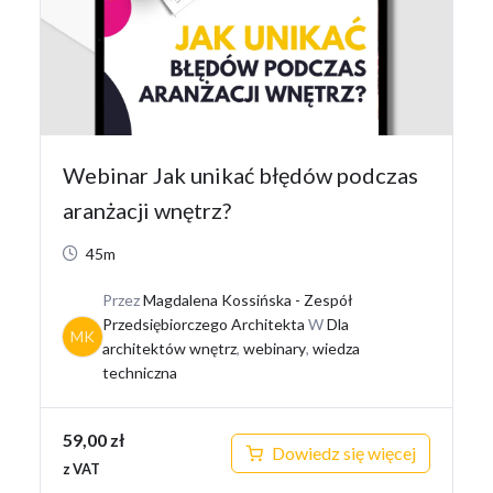
Webinar Jak unikać błędów podczas
aranżacji wnętrz?
45m
Przez
Magdalena Kossińska - Zespół
Przedsiębiorczego Architekta
W
Dla
MK
architektów wnętrz
,
webinary
,
wiedza
techniczna
59,00
zł
Dowiedz się więcej
z VAT