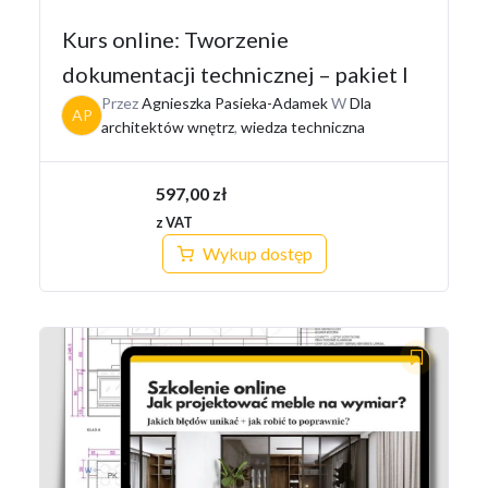
Kurs online: Tworzenie
dokumentacji technicznej – pakiet I
Przez
Agnieszka Pasieka-Adamek
W
Dla
AP
architektów wnętrz
,
wiedza techniczna
597,00
zł
z VAT
Wykup dostęp