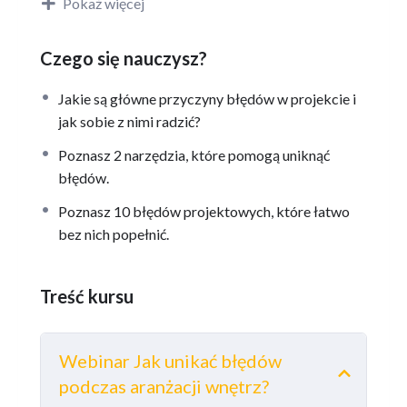
Poznasz 10 błędów projektowych, które łatwo
Pokaż więcej
bez nich popełnić.
Czego się nauczysz?
Jakie są główne przyczyny błędów w projekcie i
Czas trwania webinaru: 45 minut
jak sobie z nimi radzić?
Poznasz 2 narzędzia, które pomogą uniknąć
błędów.
Bonusy:
Poznasz 10 błędów projektowych, które łatwo
prezentacja do pobrania w formacie .PDF
bez nich popełnić.
kupon rabatowy 20% na kurs Jak unikać błędów
podczas aranżacji wnętrz?
Treść kursu
Dostęp do webinaru
Webinar Jak unikać błędów
podczas aranżacji wnętrz?
Dostęp do szkolenia jest na rok od daty zakupu.