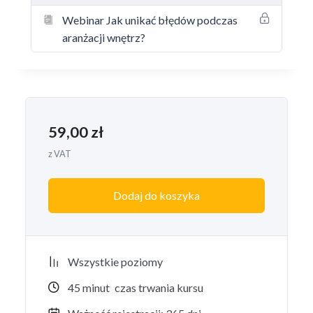
Po zaksięgowaniu płatności zaloguj się na swoje
Webinar Jak unikać błędów podczas
konto, podając dane wpisane przy zakupie.
aranżacji wnętrz?
Wejdź w sekcję Moje Konto, a następnie w zakładkę
Moje Kursy. W zakładce Zamówienia znajdziesz
także fakturę.
59,00
zł
z VAT
Dodaj do koszyka
Wszystkie poziomy
45
minut
czas trwania kursu