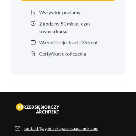
Wszystkie poziomy
2
godziny
51
minut
czas
trwania kursu
Ważność rejestracji: 365 dni
Certyfikat ukończenia
kontakt@agnieszkapasiekaadamek.com