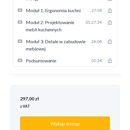
Moduł 1: Ergonomia kuchni
27:58
Moduł 2: Projektowanie
01:27:24
mebli kuchennych
Moduł 3: Detale w zabudowie
26:04
meblowej
Podsumowanie
01:24
297,00
zł
z VAT
Wykup dostęp