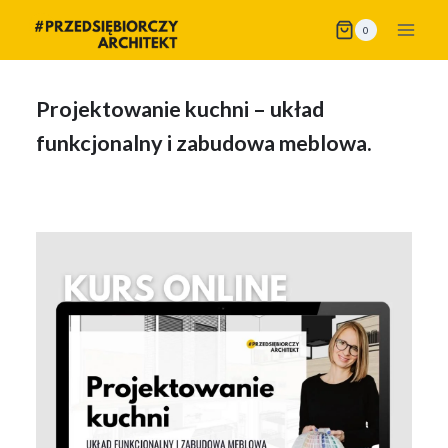
Przejdź
0
do
treści
Projektowanie kuchni – układ
funkcjonalny i zabudowa meblowa.