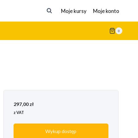
Moje kursy
Moje konto
0
297,00
zł
z VAT
Wykup dostęp