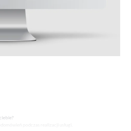
ciebie?
edomówień podczas realizacji usługi.