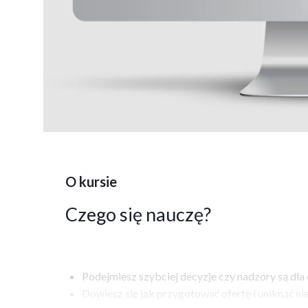
O kursie
Czego się nauczę?
Podejmiesz szybciej decyzje czy nadzory są dla 
Dowiesz się jak przygotować ofertę i uniknąć ni