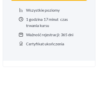
Wszystkie poziomy
1
godzina
17
minut
czas
trwania kursu
Ważność rejestracji: 365 dni
Certyfikat ukończenia