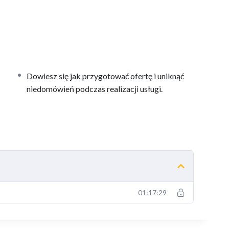
Dowiesz się jak przygotować ofertę i uniknąć
niedomówień podczas realizacji usługi.
jak im zapobiegać.
adzory.
akres swoich kompetencji?
01:17:29