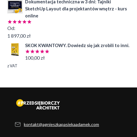
Dokumentacja techniczna w 3 dni: Tajniki
SketchUp Layout dla projektantów wnętrz - kurs
online
Od:
Oceniono
4.99
na 5
1 897,00
zł
SKOK KWANTOWY. Dowiedz się jak zrobili to inni.
100,00
zł
Oceniono
5.00
na 5
z VAT
kontakt@agnieszkapasiekaadamek.com