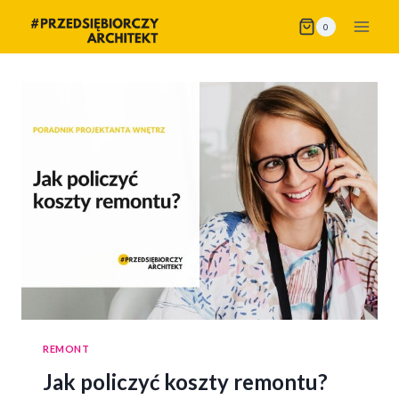
Przejdź
0
do
treści
REMONT
Jak policzyć koszty remontu?