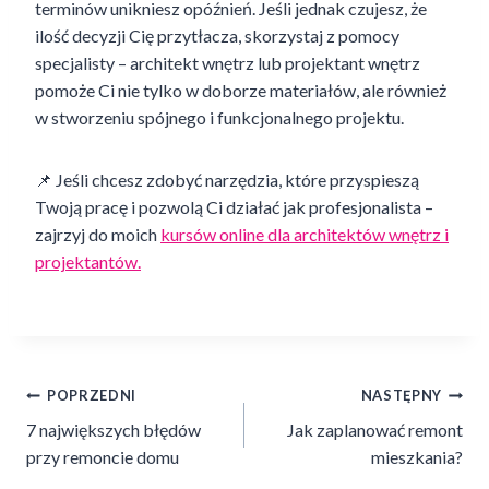
terminów unikniesz opóźnień. Jeśli jednak czujesz, że
ilość decyzji Cię przytłacza, skorzystaj z pomocy
specjalisty – architekt wnętrz lub projektant wnętrz
pomoże Ci nie tylko w doborze materiałów, ale również
w stworzeniu spójnego i funkcjonalnego projektu.
📌 Jeśli chcesz zdobyć narzędzia, które przyspieszą
Twoją pracę i pozwolą Ci działać jak profesjonalista –
zajrzyj do moich
kursów online dla architektów wnętrz i
projektantów.
Nawigacja
POPRZEDNI
NASTĘPNY
7 największych błędów
Jak zaplanować remont
wpisu
przy remoncie domu
mieszkania?