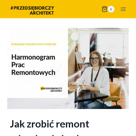
Przejdź
0
do
treści
Jak zrobić remont