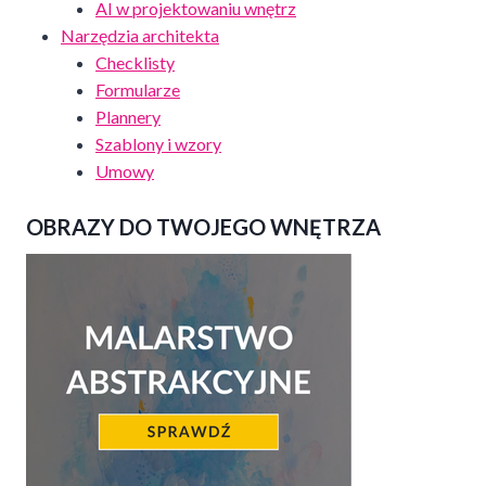
AI w projektowaniu wnętrz
Narzędzia architekta
Checklisty
Formularze
Plannery
Szablony i wzory
Umowy
OBRAZY DO TWOJEGO WNĘTRZA