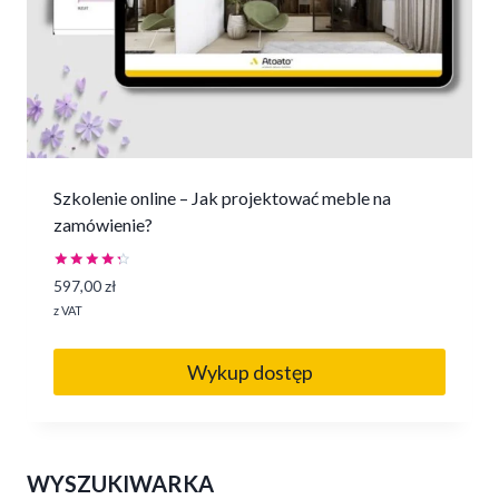
Szkolenie online – Jak projektować meble na
zamówienie?
Oceniono
597,00
zł
4.43
na 5
z VAT
Wykup dostęp
WYSZUKIWARKA