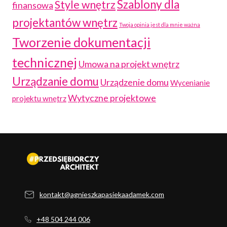
Szablony dla
Style wnętrz
finansowa
projektantów wnętrz
Twoja opinia jest dla mnie ważna
Tworzenie dokumentacji
technicznej
Umowa na projekt wnętrz
Urządzanie domu
Urządzenie domu
Wycenianie
Wytyczne projektowe
projektu wnętrz
kontakt@agnieszkapasiekaadamek.com
+48 504 244 006