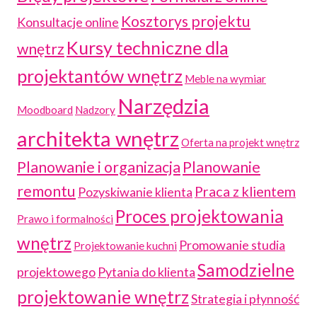
Kosztorys projektu
Konsultacje online
Kursy techniczne dla
wnętrz
projektantów wnętrz
Meble na wymiar
Narzędzia
Moodboard
Nadzory
architekta wnętrz
Oferta na projekt wnętrz
Planowanie i organizacja
Planowanie
remontu
Praca z klientem
Pozyskiwanie klienta
Proces projektowania
Prawo i formalności
wnętrz
Promowanie studia
Projektowanie kuchni
Samodzielne
projektowego
Pytania do klienta
projektowanie wnętrz
Strategia i płynność