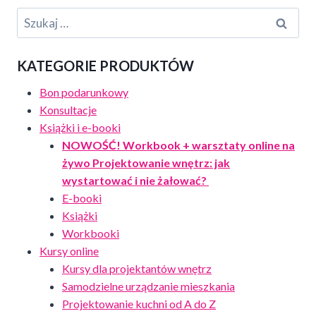
Szukaj:
KATEGORIE PRODUKTÓW
Bon podarunkowy
Konsultacje
Książki i e-booki
NOWOŚĆ! Workbook + warsztaty online na
żywo Projektowanie wnętrz: jak
wystartować i nie żałować?
E-booki
Książki
Workbooki
Kursy online
Kursy dla projektantów wnętrz
Samodzielne urządzanie mieszkania
Projektowanie kuchni od A do Z