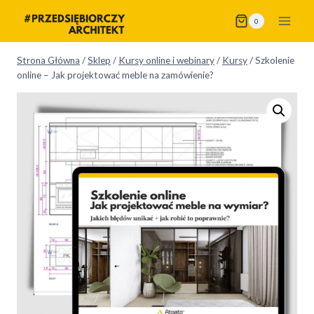
Przejdź
0
do
treści
Strona Główna
/
Sklep
/
Kursy online i webinary
/
Kursy
/
Szkolenie
online – Jak projektować meble na zamówienie?