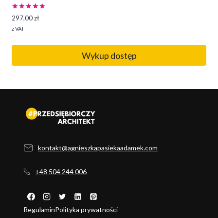
Oceniono
297,00
zł
5.00
na 5
z VAT
Wykup dostęp
kontakt@agnieszkapasiekaadamek.com
+48 504 244 006
Regulamin
Polityka prywatności