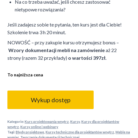
Na co trzeba uważać, jeśli chcesz zastosować
nietypowe rozwiązania?
Jeśli zadajesz sobie te pytania, ten kurs jest dla Ciebie!
Szkolenie trwa 3 h 20 minut.
NOWOŚĆ – przy zakupie kursu otrzymujesz bonus –
Wzory dokumentacji mebli na zamówienie
aż 22
strony (razem 32 przykłady)
o wartości 397zł.
To najniższa cena
ilość
Szkolenie
Wykup dostęp
online
-
Jak
Kategorie:
Kurs projektowania wnętrz
,
Kursy
,
Kursy dla projektantów
projektować
wnętrz
,
Kursy online i webinary
Tagi:
Błędy projektowe
,
Kursy techniczne dla projektantów wnętrz
,
Meble na
meble
wymiar
,
Tworzenie dokumentacji technicznej