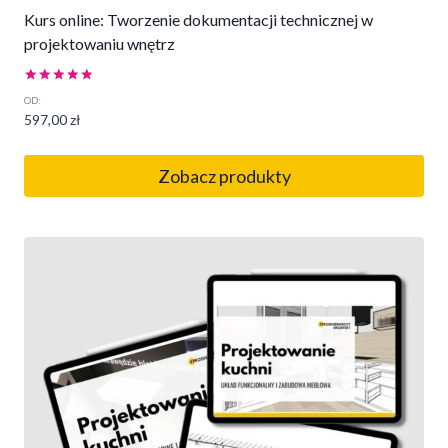
Kurs online: Tworzenie dokumentacji technicznej w
projektowaniu wnętrz
Oceniono
OD:
5.00
597,00
zł
na 5
Zobacz produkty