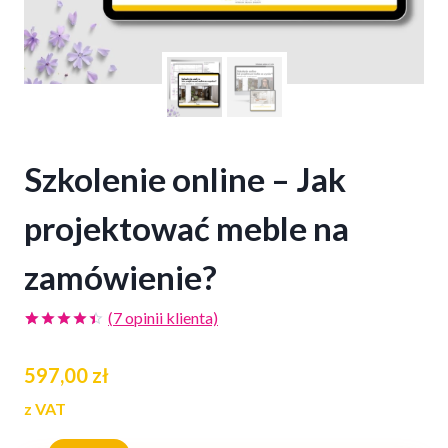
Szkolenie online – Jak
projektować meble na
zamówienie?
(
7
opinii klienta)
Oceniony
7
4.43
na 5
597,00
zł
na
podstawie
ocen
z VAT
klientów