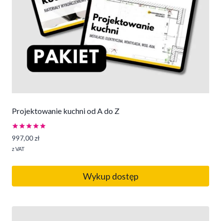
Projektowanie kuchni od A do Z
Oceniono
997,00
zł
5.00
na 5
z VAT
Wykup dostęp