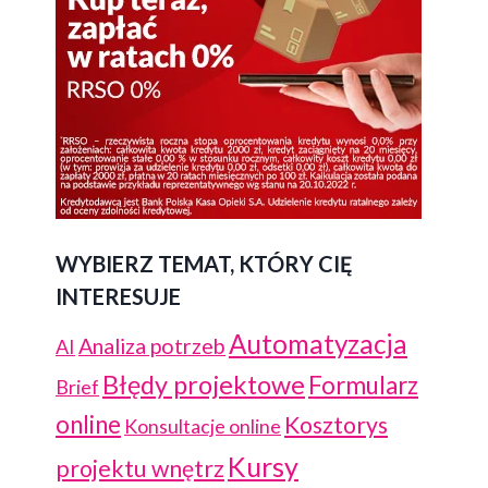
WYBIERZ TEMAT, KTÓRY CIĘ
INTERESUJE
Automatyzacja
Analiza potrzeb
AI
Błędy projektowe
Formularz
Brief
online
Kosztorys
Konsultacje online
Kursy
projektu wnętrz