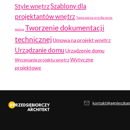
Szablony dla
Style wnętrz
projektantów wnętrz
Twoja opinia jest dla mnie
Tworzenie dokumentacji
ważna
technicznej
Umowa na projekt wnętrz
Urządzanie domu
Urządzenie domu
Wytyczne
Wycenianie projektu wnętrz
projektowe
kontakt@agnieszka