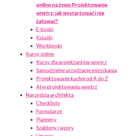
online na żywo Projektowanie
wnętrz: jak wystartować i nie
żałować?
E-booki
Książki
Workbooki
Kursy online
Kursy dla projektantów wnętrz
Samodzielne urządzanie mieszkania
Projektowanie kuchni od A do Z
AI w projektowaniu wnętrz
Narzędzia architekta
Checklisty
Formularze
Plannery
Szablony i wzory
Umowy