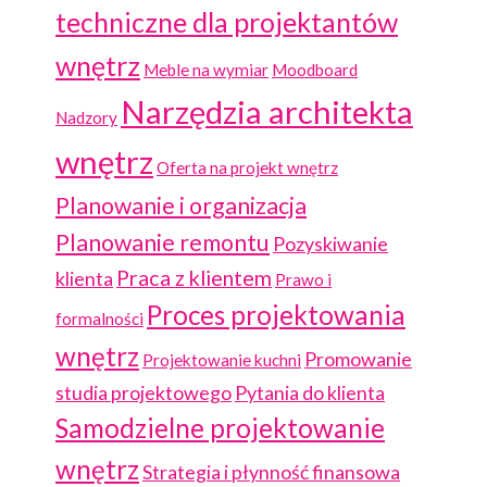
techniczne dla projektantów
wnętrz
Meble na wymiar
Moodboard
Narzędzia architekta
Nadzory
wnętrz
Oferta na projekt wnętrz
Planowanie i organizacja
Planowanie remontu
Pozyskiwanie
Praca z klientem
klienta
Prawo i
Proces projektowania
formalności
wnętrz
Promowanie
Projektowanie kuchni
studia projektowego
Pytania do klienta
Samodzielne projektowanie
wnętrz
Strategia i płynność finansowa