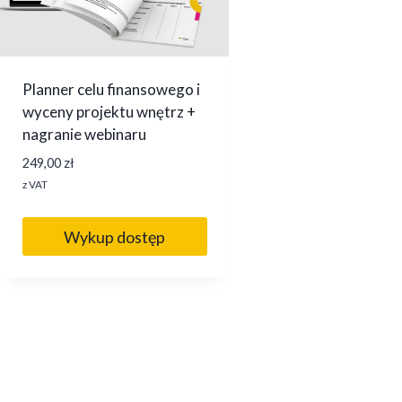
Planner celu finansowego i
wyceny projektu wnętrz +
nagranie webinaru
249,00
zł
z VAT
Wykup dostęp