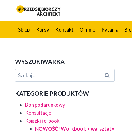
Przejdź
do
treści
Sklep
Kursy
Kontakt
O mnie
Pytania
Bl
WYSZUKIWARKA
Szukaj:
KATEGORIE PRODUKTÓW
Bon podarunkowy
Konsultacje
Książki i e-booki
NOWOŚĆ! Workbook + warsztaty