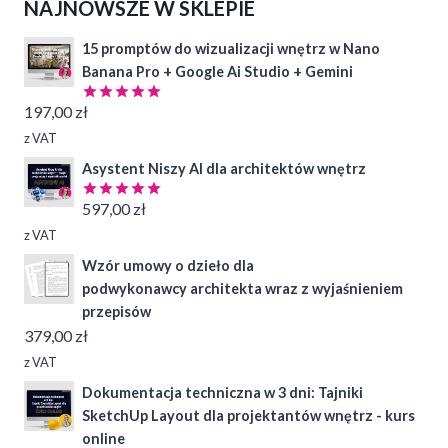
NAJNOWSZE W SKLEPIE
15 promptów do wizualizacji wnętrz w Nano
Banana Pro + Google Ai Studio + Gemini
197,00
zł
Oceniono
4.97
na 5
z VAT
Asystent Niszy AI dla architektów wnętrz
597,00
zł
Oceniono
5.00
na 5
z VAT
Wzór umowy o dzieło dla
podwykonawcy architekta wraz z wyjaśnieniem
przepisów
379,00
zł
z VAT
Dokumentacja techniczna w 3 dni: Tajniki
SketchUp Layout dla projektantów wnętrz - kurs
online