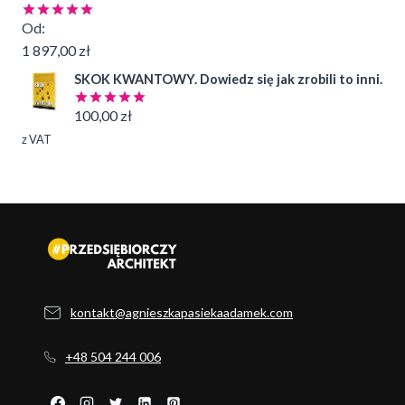
Od:
Oceniono
4.99
na 5
1 897,00
zł
SKOK KWANTOWY. Dowiedz się jak zrobili to inni.
100,00
zł
Oceniono
5.00
na 5
z VAT
kontakt@agnieszkapasiekaadamek.com
+48 504 244 006