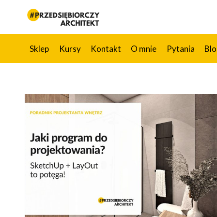
Przejdź
do
treści
Sklep
Kursy
Kontakt
O mnie
Pytania
Bl