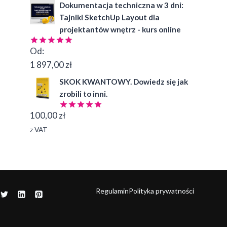
Dokumentacja techniczna w 3 dni:
Tajniki SketchUp Layout dla
projektantów wnętrz - kurs online
Od:
Oceniono
4.99
na 5
1 897,00
zł
SKOK KWANTOWY. Dowiedz się jak
zrobili to inni.
100,00
zł
Oceniono
5.00
na 5
z VAT
Regulamin
Polityka prywatności