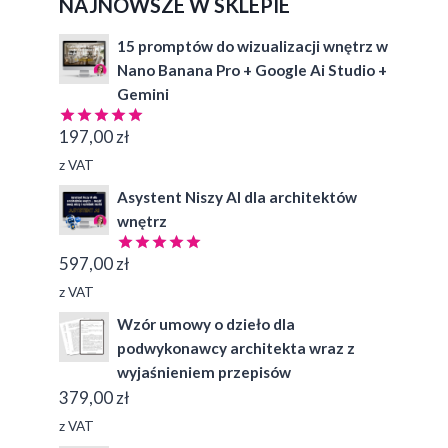
NAJNOWSZE W SKLEPIE
15 promptów do wizualizacji wnętrz w
Nano Banana Pro + Google Ai Studio +
Gemini
197,00
zł
Oceniono
4.97
na 5
z VAT
Asystent Niszy AI dla architektów
wnętrz
597,00
zł
Oceniono
5.00
na 5
z VAT
Wzór umowy o dzieło dla
podwykonawcy architekta wraz z
wyjaśnieniem przepisów
379,00
zł
z VAT