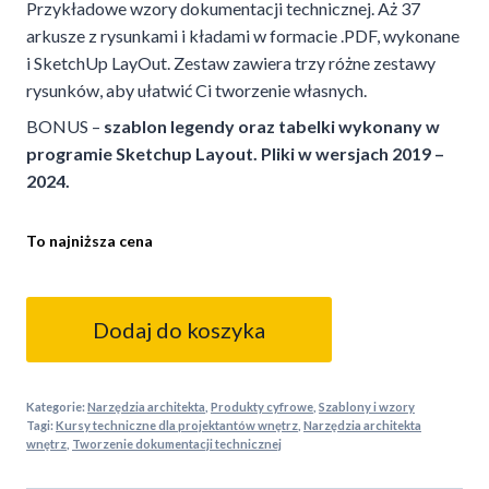
Przykładowe wzory dokumentacji technicznej. Aż 37
arkusze z rysunkami i kładami w formacie .PDF, wykonane
i SketchUp LayOut. Zestaw zawiera trzy różne zestawy
rysunków, aby ułatwić Ci tworzenie własnych.
BONUS –
szablon legendy oraz tabelki wykonany w
programie Sketchup Layout. Pliki w wersjach 2019 –
2024.
To najniższa cena
ilość
Przykładowe
Dodaj do koszyka
wzory
dokumentacji
technicznej
Kategorie:
Narzędzia architekta
,
Produkty cyfrowe
,
Szablony i wzory
Tagi:
Kursy techniczne dla projektantów wnętrz
,
Narzędzia architekta
wnętrz
,
Tworzenie dokumentacji technicznej