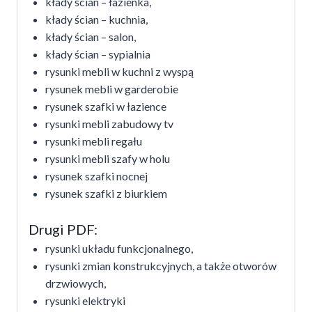
kłady ścian – łazienka,
kłady ścian – kuchnia,
kłady ścian – salon,
kłady ścian – sypialnia
rysunki mebli w kuchni z wyspą
rysunek mebli w garderobie
rysunek szafki w łazience
rysunki mebli zabudowy tv
rysunki mebli regału
rysunki mebli szafy w holu
rysunek szafki nocnej
rysunek szafki z biurkiem
Drugi PDF:
rysunki układu funkcjonalnego,
rysunki zmian konstrukcyjnych, a także otworów
drzwiowych,
rysunki elektryki