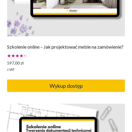
Szkolenie online – Jak projektować meble na zamówienie?
Oceniono
597,00
zł
4.43
na 5
z VAT
Wykup dostęp