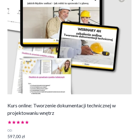
Kurs online: Tworzenie dokumentacji technicznej w
projektowaniu wnętrz
Oceniono
OD:
5.00
597,00
zł
na 5