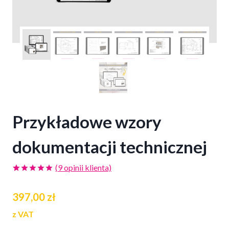
Przykładowe wzory
dokumentacji technicznej
(
9
opinii klienta)
Oceniony
6
5.00
na 5
397,00
zł
na
podstawie
ocen
z VAT
klientów