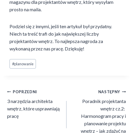
magazynu dla projektantów wnętrz, który wysyłam
prosto na maila.
Podziel się z innymi, jeśli ten artykuł był przydatny.
Niech ta treść trafi do jak największej liczby
projektantów wnętrz. To najlepsza nagroda za
wykonaną przez nas pracę. Dziękuję!
Tagi
#
planowanie
wpisu:
Nawigacja
POPRZEDNI
NASTĘPNY
3 narzędzia architekta
Poradnik projektanta
wpisu
wnętrz, które usprawniają
wnętrz cz.2:
pracę
Harmonogram pracy i
planowanie projektu
wnętrz – jak zdążyć na