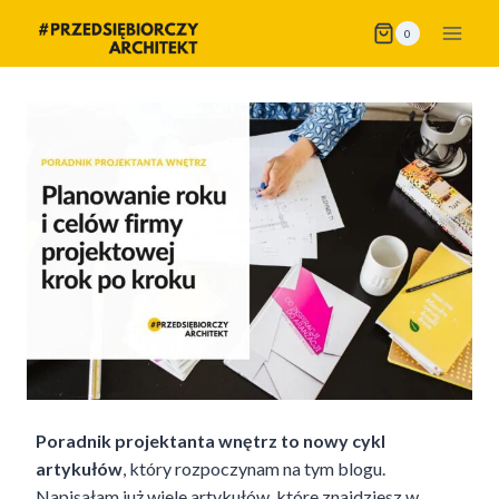
Przejdź
0
do
treści
Poradnik projektanta wnętrz to nowy cykl
artykułów
, który rozpoczynam na tym blogu.
Napisałam już wiele artykułów, które znajdziesz w