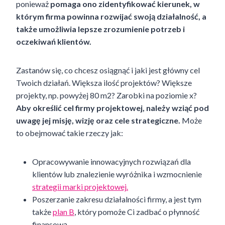
ponieważ
pomaga ono zidentyfikować kierunek, w
którym firma powinna rozwijać swoją działalność, a
także umożliwia lepsze zrozumienie potrzeb i
oczekiwań klientów.
Zastanów się, co chcesz osiągnąć i jaki jest główny cel
Twoich działań. Większa ilość projektów? Większe
projekty, np. powyżej 80 m2? Zarobki na poziomie x?
Aby określić cel firmy projektowej, należy wziąć pod
uwagę jej misję, wizję oraz cele strategiczne.
Może
to obejmować takie rzeczy jak:
Opracowywanie innowacyjnych rozwiązań dla
klientów lub znalezienie wyróżnika i wzmocnienie
strategii marki projektowej.
Poszerzanie zakresu działalności firmy, a jest tym
także
plan B
, który pomoże Ci zadbać o płynność
finansową.