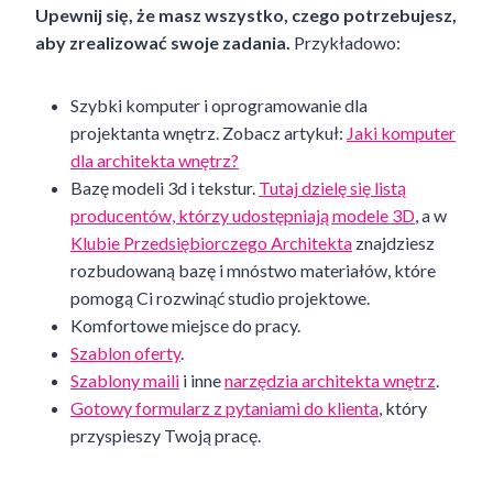
Upewnij się, że masz wszystko, czego potrzebujesz,
aby zrealizować swoje zadania.
Przykładowo:
Szybki komputer i oprogramowanie dla
projektanta wnętrz. Zobacz artykuł:
Jaki komputer
dla architekta wnętrz?
Bazę modeli 3d i tekstur.
Tutaj dzielę się listą
producentów, którzy udostępniają modele 3D
, a w
Klubie Przedsiębiorczego Architekta
znajdziesz
rozbudowaną bazę i mnóstwo materiałów, które
pomogą Ci rozwinąć studio projektowe.
Komfortowe miejsce do pracy.
Szablon oferty
.
Szablony maili
i inne
narzędzia architekta wnętrz
.
Gotowy formularz z pytaniami do klienta
, który
przyspieszy Twoją pracę.