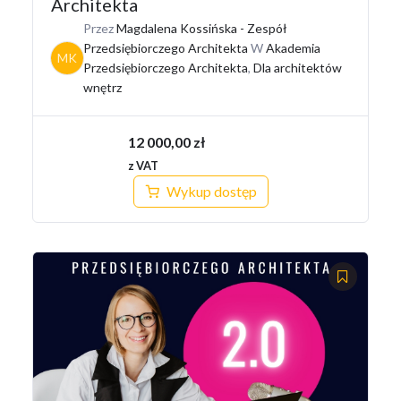
Architekta
Przez
Magdalena Kossińska - Zespół
Przedsiębiorczego Architekta
W
Akademia
MK
Przedsiębiorczego Architekta
,
Dla architektów
wnętrz
12 000,00
zł
z VAT
Wykup dostęp