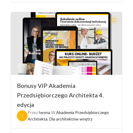
wynosiła:
cena
19
wynosi:
285,00 zł.
5
997,00 zł.
Bonusy VIP Akademia
Przedsiębiorczego Architekta 4.
edycja
Przez
Iwona
W
Akademia Przedsiębiorczego
I
Architekta
,
Dla architektów wnętrz