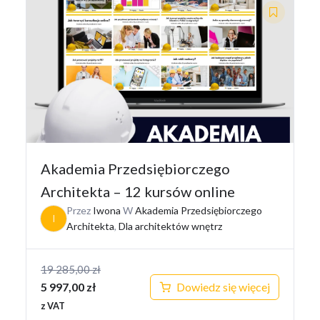
Akademia Przedsiębiorczego
Architekta – 12 kursów online
Przez
Iwona
W
Akademia Przedsiębiorczego
I
Architekta
,
Dla architektów wnętrz
19 285,00
zł
Pierwotna
5 997,00
zł
Dowiedz się więcej
cena
Aktualna
z VAT