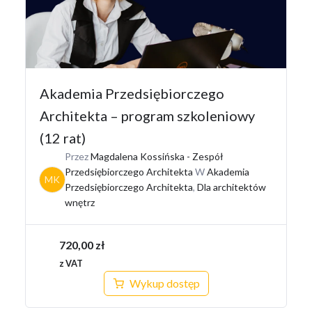
Akademia Przedsiębiorczego
Architekta – program szkoleniowy
(12 rat)
Przez
Magdalena Kossińska - Zespół
Przedsiębiorczego Architekta
W
Akademia
MK
Przedsiębiorczego Architekta
,
Dla architektów
wnętrz
720,00
zł
z VAT
Wykup dostęp