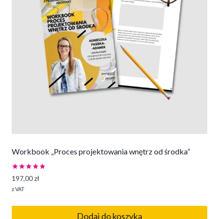
Workbook „Proces projektowania wnętrz od środka”
Oceniono
197,00
zł
5.00
na 5
z VAT
Dodaj do koszyka