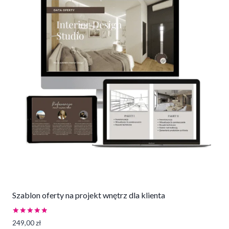
Szablon oferty na projekt wnętrz dla klienta
Oceniono
249,00
zł
5.00