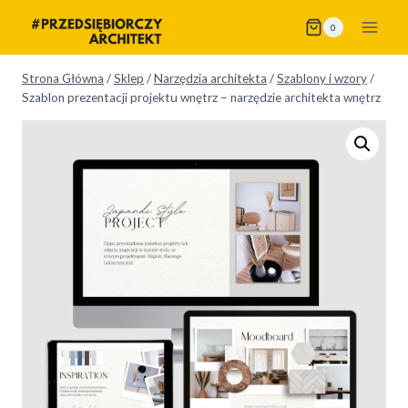
Przejdź
0
do
treści
Strona Główna
/
Sklep
/
Narzędzia architekta
/
Szablony i wzory
/
Szablon prezentacji projektu wnętrz – narzędzie architekta wnętrz