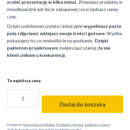
zrobić prezentację w kilka minut.
Zmieniasz produkty w
moodboardzie lub liście zakupowej i oszczędzasz cenny
czas.
Dzięki szablonowi szybko i intuicyjnie
wypełniasz puste
pola zdjęciami, wklejasz swoje treści i gotowe.
W pliku
pokazujesz to, co omówiliście na spotkaniu.
Dzięki
pakietom projektowym
zwiększasz szansę,
że nie
klient zniknie u konkurencji
.
To najniższa cena
ilość
Szablon
Dodaj do koszyka
prezentacji
projektu
wnętrz
Kategorie:
Narzędzia architekta
,
Produkty cyfrowe
,
Szablony i wzory
-
Tagi:
Automatyzacja
,
Narzędzia architekta wnętrz