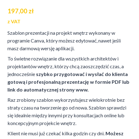
Oceniony
1
5.00
na 5
197,00
zł
na
podstawie
oceny
z VAT
klienta
Szablon prezentacji na projekt wnętrz wykonany w
programie Canva, który możesz edytować, nawet jeśli
masz darmową wersję aplikacji.
To świetne rozwiązanie dla wszystkich architektów i
projektantów wnętrz, którzy chcą zaoszczędzić czas, a
jednocześnie
szybko przygotować i wysłać do klienta
gotową i profesjonalną prezentację w formie PDF lub
link do automatycznej strony www.
Raz zrobiony szablon wykorzystujesz wielokrotnie bez
straty czasu na tworzenie go od nowa.
Szablon sprawdzi
się idealnie między innymi przy konsultacjach online lub
koncepcyjnym projekcie wnętrz.
Klient nie musi już czekać kilka godzin czy dni.
Możesz