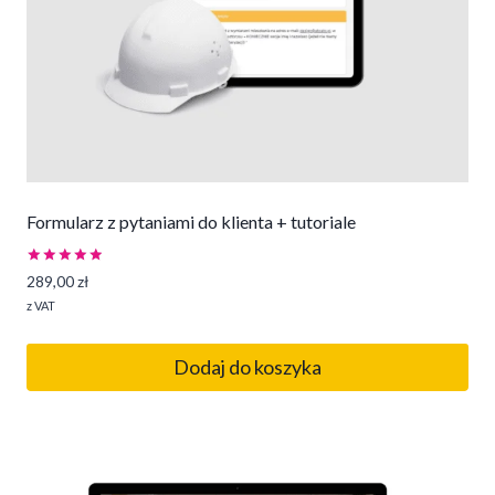
Formularz z pytaniami do klienta + tutoriale
Oceniono
289,00
zł
5.00
na 5
z VAT
Dodaj do koszyka