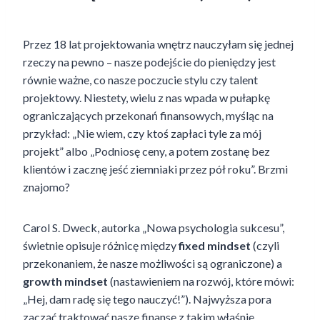
Przez 18 lat projektowania wnętrz nauczyłam się jednej
rzeczy na pewno – nasze podejście do pieniędzy jest
równie ważne, co nasze poczucie stylu czy talent
projektowy. Niestety, wielu z nas wpada w pułapkę
ograniczających przekonań finansowych, myśląc na
przykład: „Nie wiem, czy ktoś zapłaci tyle za mój
projekt” albo „Podniosę ceny, a potem zostanę bez
klientów i zacznę jeść ziemniaki przez pół roku”. Brzmi
znajomo?
Carol S. Dweck, autorka „Nowa psychologia sukcesu”,
świetnie opisuje różnicę między
fixed mindset
(czyli
przekonaniem, że nasze możliwości są ograniczone) a
growth mindset
(nastawieniem na rozwój, które mówi:
„Hej, dam radę się tego nauczyć!”). Najwyższa pora
zacząć traktować nasze finanse z takim właśnie