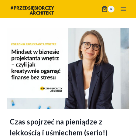
Przejdź
0
do
treści
Czas spojrzeć na pieniądze z
lekkością i uśmiechem (serio!)