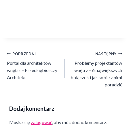
Nawigacja
POPRZEDNI
NASTĘPNY
Portal dla architektów
Problemy projektantów
wpisu
wnętrz – Przedsiębiorczy
wnętrz – 6 największych
Architekt
bolączek i jak sobie z nimi
poradzić
Dodaj komentarz
Musisz się
zalogować
, aby móc dodać komentarz.