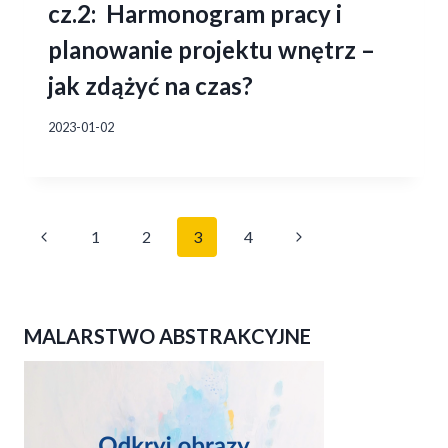
cz.2: Harmonogram pracy i
planowanie projektu wnętrz –
jak zdążyć na czas?
2023-01-02
Nawigacja
Poprzednia
Następna
1
2
3
4
strony
strona
strona
MALARSTWO ABSTRAKCYJNE