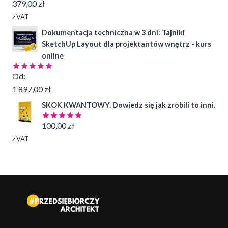
379,00
zł
z VAT
Dokumentacja techniczna w 3 dni: Tajniki
SketchUp Layout dla projektantów wnętrz - kurs
online
Od:
Oceniono
4.99
na 5
1 897,00
zł
SKOK KWANTOWY. Dowiedz się jak zrobili to inni.
100,00
zł
Oceniono
5.00
na 5
z VAT