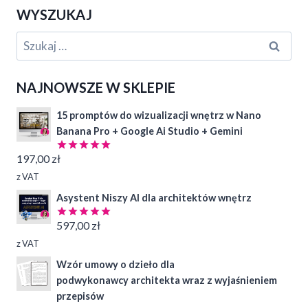
WYSZUKAJ
Szukaj:
NAJNOWSZE W SKLEPIE
15 promptów do wizualizacji wnętrz w Nano
Banana Pro + Google Ai Studio + Gemini
197,00
zł
Oceniono
4.97
na 5
z VAT
Asystent Niszy AI dla architektów wnętrz
597,00
zł
Oceniono
5.00
na 5
z VAT
Wzór umowy o dzieło dla
podwykonawcy architekta wraz z wyjaśnieniem
przepisów