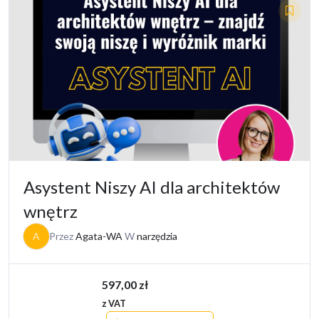
Asystent Niszy AI dla architektów
wnętrz
A
Przez
Agata-WA
W
narzędzia
597,00
zł
z VAT