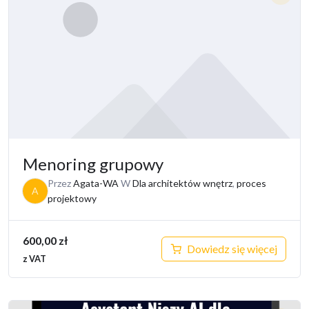
Menoring grupowy
Przez
Agata-WA
W
Dla architektów wnętrz
,
proces
A
projektowy
600,00
zł
Dowiedz się więcej
z VAT