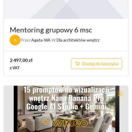
Mentoring grupowy 6 msc
A
Przez
Agata-WA
W
Dla architektów wnętrz
2 497,00
zł
Dodaj do koszyka
z VAT