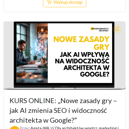
Wykup dostęp
KURS ONLINE: „Nowe zasady gry –
jak AI zmienia SEO i widoczność
architekta w Google?”
Przez
Agata-WA
W
Dla architektów wnętrz
,
marketing i