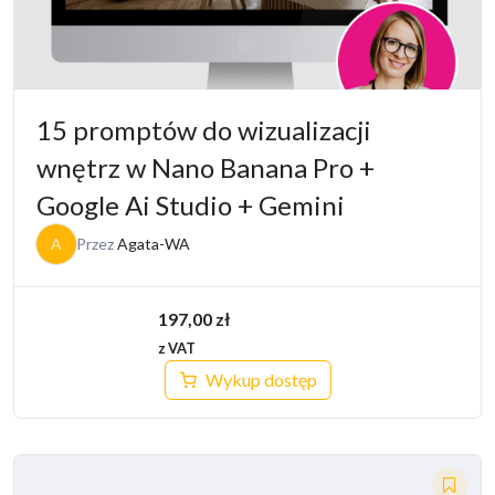
15 promptów do wizualizacji
wnętrz w Nano Banana Pro +
Google Ai Studio + Gemini
A
Przez
Agata-WA
197,00
zł
z VAT
Wykup dostęp