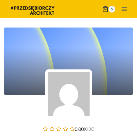
Przejdź
0
do
treści
0.00
(0.00)