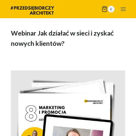
Przejdź
0
do
treści
Webinar Jak działać w sieci i zyskać
nowych klientów?