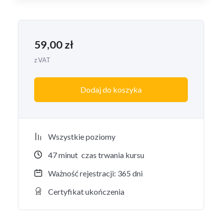
59,00
zł
z VAT
Dodaj do koszyka
Wszystkie poziomy
47
minut
czas trwania kursu
Ważność rejestracji: 365 dni
Certyfikat ukończenia