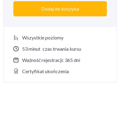
Dodaj do koszyka
Wszystkie poziomy
53
minut
czas trwania kursu
Ważność rejestracji: 365 dni
Certyfikat ukończenia