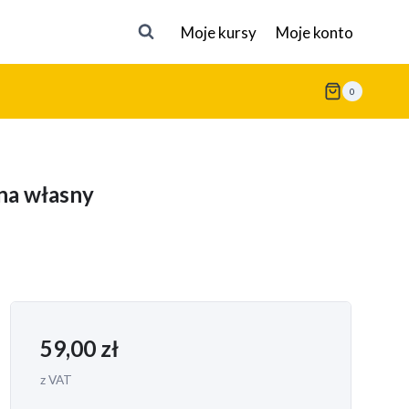
Moje kursy
Moje konto
0
 na własny
59,00
zł
z VAT