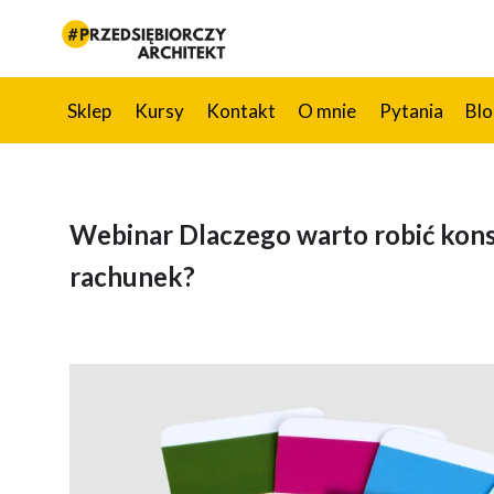
Przejdź
do
treści
Sklep
Kursy
Kontakt
O mnie
Pytania
Bl
Webinar Dlaczego warto robić konsu
rachunek?