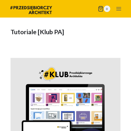
Przejdź
0
do
treści
Tutoriale [Klub PA]