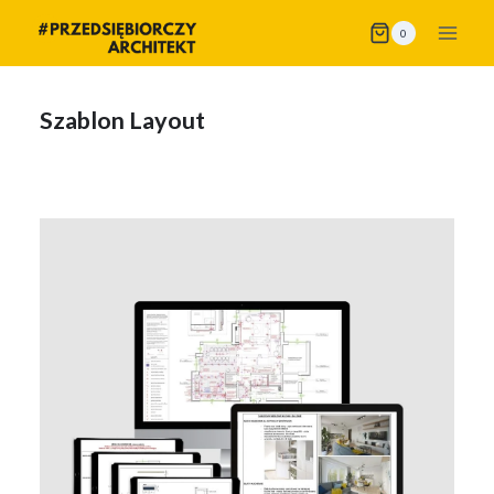
Przejdź
0
do
treści
Szablon Layout