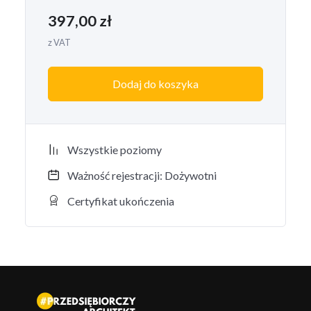
397,00
zł
z VAT
Dodaj do koszyka
Wszystkie poziomy
Ważność rejestracji: Dożywotni
Certyfikat ukończenia