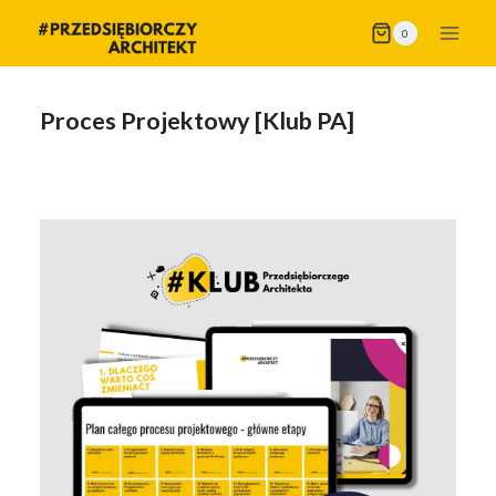
Przejdź
0
do
treści
Proces Projektowy [Klub PA]