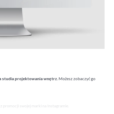
a studia projektowania wnętrz
. Możesz zobaczyć go
 z promocji swojej marki na Instagramie.