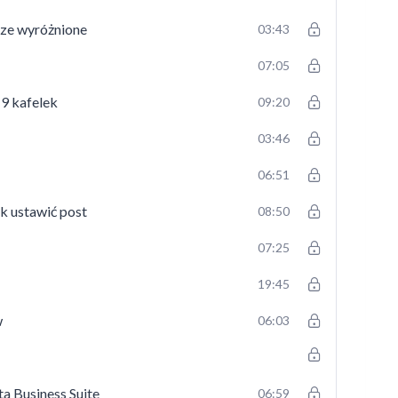
erze wyróżnione
03:43
likacji Instagram?
07:05
 9 kafelek
09:20
03:46
06:51
snej edycji w programie Canva
ak ustawić post
08:50
ej edycji w programie Canva
07:25
nstagrama
19:45
F
rogramie Canva
w
06:03
a Business Suite
06:59