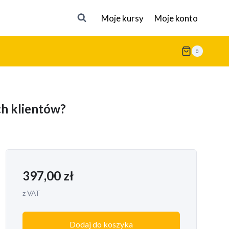
Moje kursy
Moje konto
0
ch klientów?
397,00
zł
z VAT
Dodaj do koszyka