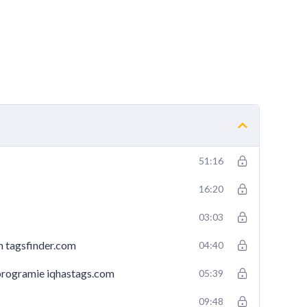
a?
yskać klientów?
wanego zasięgu oraz jakiego programu do tego użyć.
w programie Canva?
51:16
16:20
stagramie?
03:03
a w programie Canva.
 jakich programów używać.
m tagsfinder.com
04:40
 programie iqhastags.com
05:39
io?
09:48