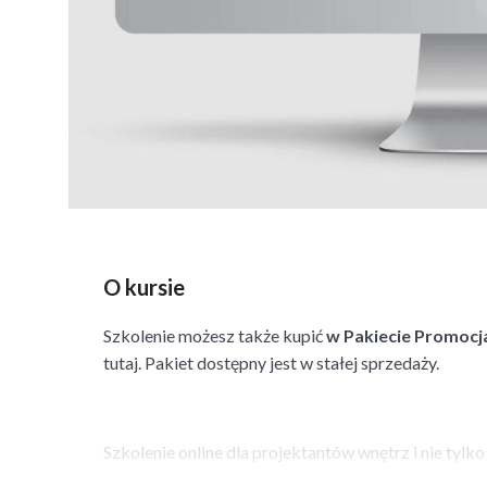
O kursie
Szkolenie możesz także kupić
w Pakiecie Promocj
tutaj. Pakiet dostępny jest w stałej sprzedaży.
Szkolenie online dla projektantów wnętrz i nie tylko