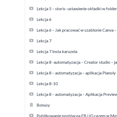
Jak publikować posty w programie Preview?
Lekcja 5 – storis- ustawienie okładki w fold
Jak ustawić okładkę do folderu wyróżnione w ap
Lekcja 6
Lekcja 6 – Jak pracować w szablonie Canva –
Bonusy:
Lekcja 7
Lekcja 7 Insta karuzela
Gotowy szablon grafik dla siatki postów do wła
Lekcja 8 -automatyzacja – Creator studio – j
Gotowe szablony pod Insta – karuzelę do własn
Lekcja 8 – automatyzacja – aplikacja Planoly
Lista 100 pomysłów na posty na Instagramie
Planner 31 pomysłów na posty na rozruszanie I
Lekcja 8-10
Planner postów do własnego uzupełniania w PD
Szablon do stworzenia brandboardu marki w p
Lekcja 8 – automatyzacja – Aplikacja Previe
Bonusy
Publikowanie postów na FB i IG razem w Met