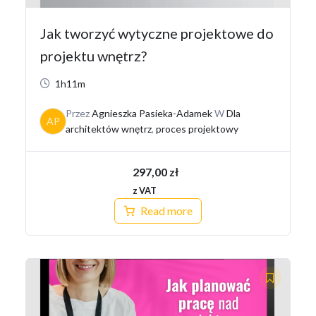
Jak tworzyć wytyczne projektowe do
projektu wnętrz?
1h11m
Przez
Agnieszka Pasieka-Adamek
W
Dla
AP
architektów wnętrz
,
proces projektowy
297,00
zł
z VAT
Read more