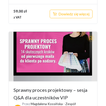
59,00
zł
Dowiedz się więcej
z VAT
Sprawny proces projektowy – sesja
Q&A dla uczestników VIP
Przez
Magdalena Kossińska - Zespół