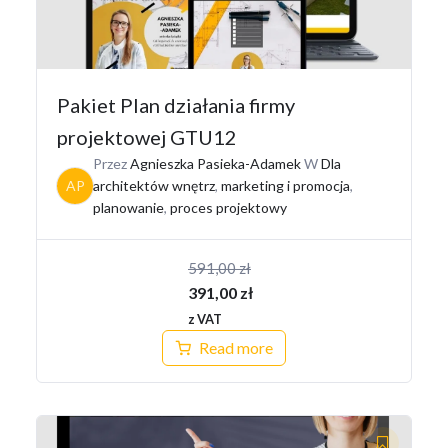
Pakiet Plan działania firmy
projektowej GTU12
Przez
Agnieszka Pasieka-Adamek
W
Dla
AP
architektów wnętrz
,
marketing i promocja
,
planowanie
,
proces projektowy
591,00
zł
Pierwotna
391,00
zł
cena
Aktualna
z VAT
wynosiła:
cena
Read more
591,00 zł.
wynosi:
391,00 zł.