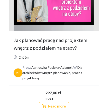
Jak planować pracę nad projektem
wnętrz z podziałem na etapy?
2h56m
Przez
Agnieszka Pasieka-Adamek
W
Dla
AP
architektów wnętrz
,
planowanie
,
proces
projektowy
297,00
zł
z VAT
Read more