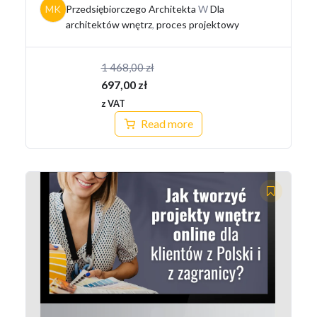
MK
Przedsiębiorczego Architekta
W
Dla
architektów wnętrz
,
proces projektowy
1 468,00
zł
Pierwotna
697,00
zł
cena
Aktualna
z VAT
wynosiła:
cena
Read more
1
wynosi:
468,00 zł.
697,00 zł.