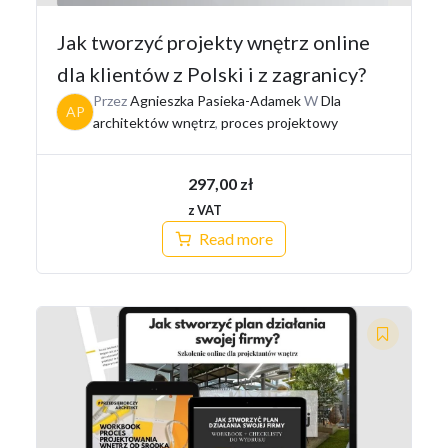
Jak tworzyć projekty wnętrz online
dla klientów z Polski i z zagranicy?
Przez
Agnieszka Pasieka-Adamek
W
Dla
AP
architektów wnętrz
,
proces projektowy
297,00
zł
z VAT
Read more