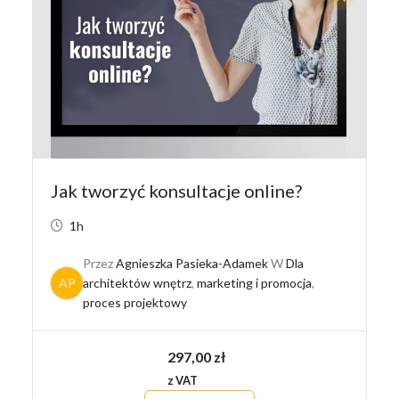
Jak tworzyć konsultacje online?
1h
Przez
Agnieszka Pasieka-Adamek
W
Dla
AP
architektów wnętrz
,
marketing i promocja
,
proces projektowy
297,00
zł
z VAT