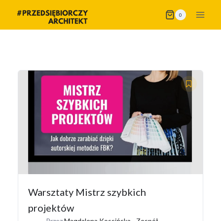
Przejdź
0
do
treści
Warsztaty Mistrz szybkich
projektów
Przez
Magdalena Kossińska - Zespół