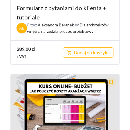
Formularz z pytaniami do klienta +
tutoriale
Przez
Aleksandra Beranek
W
Dla architektów
AB
wnętrz
,
narzędzia
,
proces projektowy
289,00
zł
Dodaj do koszyka
z VAT