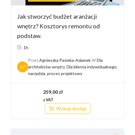
Jak stworzyć budżet aranżacji
wnętrz? Kosztorys remontu od
podstaw.
1h
Przez
Agnieszka Pasieka-Adamek
W
Dla
AP
architektów wnętrz
,
Dla klienta indywidualnego
,
narzędzia
,
proces projektowy
259,00
zł
z VAT
Wykup dostęp