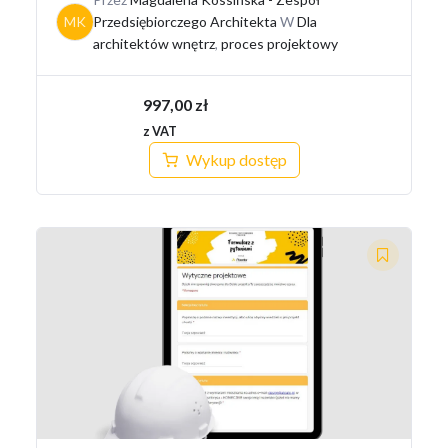
MK
Przedsiębiorczego Architekta
W
Dla
architektów wnętrz
,
proces projektowy
997,00
zł
z VAT
Wykup dostęp