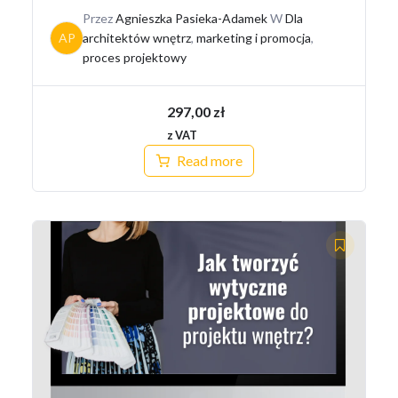
Przez
Agnieszka Pasieka-Adamek
W
Dla
AP
architektów wnętrz
,
marketing i promocja
,
proces projektowy
297,00
zł
z VAT
Read more