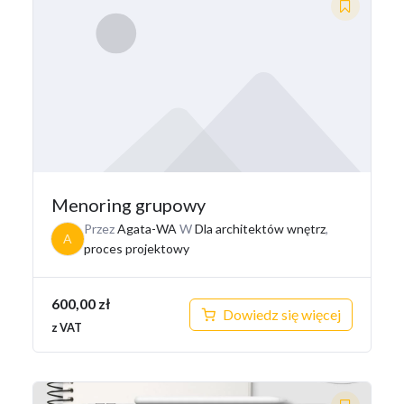
Menoring grupowy
Przez
Agata-WA
W
Dla architektów wnętrz
,
A
proces projektowy
600,00
zł
Dowiedz się więcej
z VAT