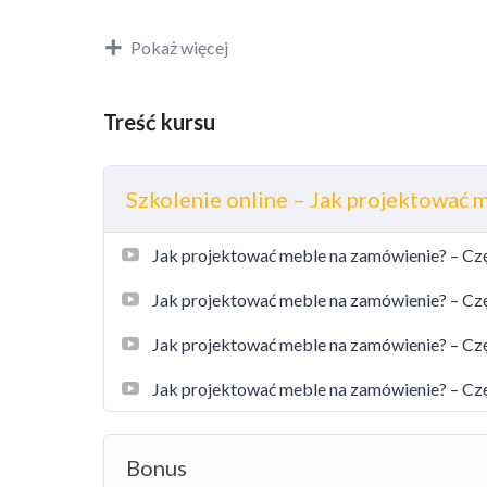
Na co zwrócić uwagę przy rysowaniu mebli.
Na jakim etapie powinno dobierać się poszczegó
Pokaż więcej
Jak opisywać dokumentację techniczną.
Z jakich materiałów projektować.
Jakich błędów nie popełniać.
Treść kursu
Jakie są podstawowe zasady konstrukcji mebli.
Na co trzeba uważać, jeśli chcesz zastosować n
Szkolenie online – Jak projektować 
Jak projektować meble kuchenne.
Jak projektować meble łazienkowe.
Jak zaprojektować garderobę.
Jak projektować meble na zamówienie? – Cz
Jak projektować nietypowe detale.
Jak projektować meble na zamówienie? – Cz
Szkolenie trwa 3 h 20 minut.
Jak projektować meble na zamówienie? – Cz
Jak projektować meble na zamówienie? – Cz
Bonus
Bonus