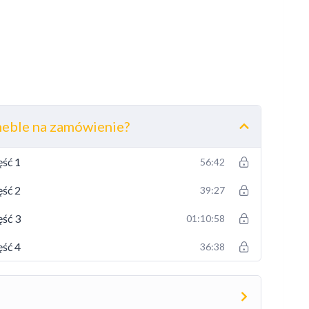
lne materiały.
ietypowe rozwiązania.
meble na zamówienie?
ęść 1
56:42
ęść 2
39:27
ęść 3
01:10:58
ęść 4
36:38