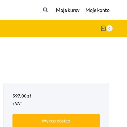
Moje kursy
Moje konto
0
597,00
zł
z VAT
Wykup dostęp