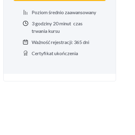
Poziom średnio zaawansowany
3
godziny
20
minut
czas
trwania kursu
Ważność rejestracji: 365 dni
Certyfikat ukończenia