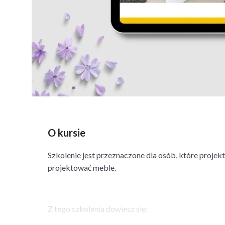
O kursie
Szkolenie jest przeznaczone dla osób, które projekt
projektować meble.
Z tego szkolenia dowiesz się: