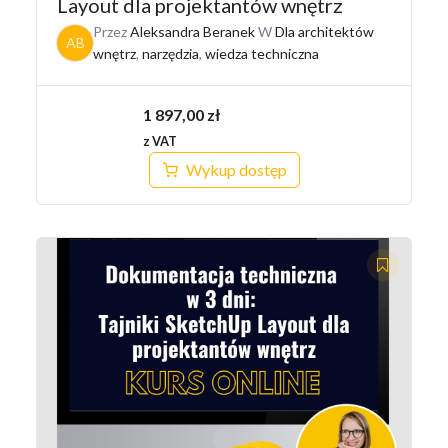
Layout dla projektantów wnętrz
Przez
Aleksandra Beranek
W
Dla architektów
AB
wnętrz
,
narzędzia
,
wiedza techniczna
1 897,00
zł
z VAT
Wykup dostęp