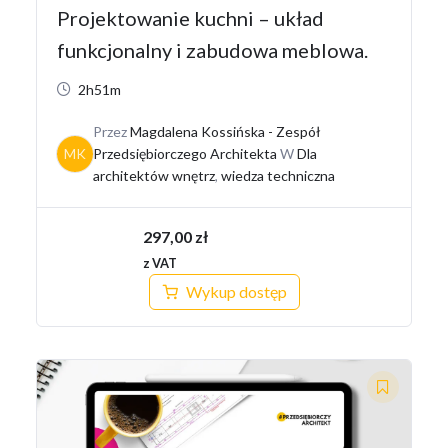
Projektowanie kuchni – układ
funkcjonalny i zabudowa meblowa.
2h51m
Przez
Magdalena Kossińska - Zespół
MK
Przedsiębiorczego Architekta
W
Dla
architektów wnętrz
,
wiedza techniczna
297,00
zł
z VAT
Wykup dostęp