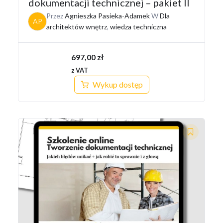
dokumentacji technicznej – pakiet II
Przez
Agnieszka Pasieka-Adamek
W
Dla
AP
architektów wnętrz
,
wiedza techniczna
697,00
zł
z VAT
Wykup dostęp