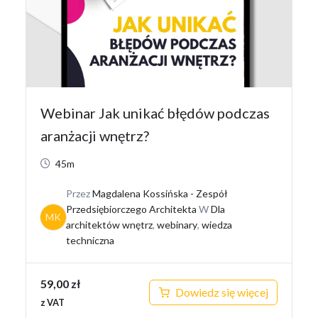
Webinar Jak unikać błędów podczas
aranżacji wnętrz?
45m
Przez
Magdalena Kossińska - Zespół
Przedsiębiorczego Architekta
W
Dla
MK
architektów wnętrz
,
webinary
,
wiedza
techniczna
59,00
zł
Dowiedz się więcej
z VAT