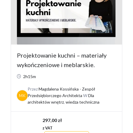
Projektowanie kuchni – materiały
wykończeniowe i meblarskie.
2h15m
Przez
Magdalena Kossińska - Zespół
MK
Przedsiębiorczego Architekta
W
Dla
architektów wnętrz
,
wiedza techniczna
297,00
zł
z VAT