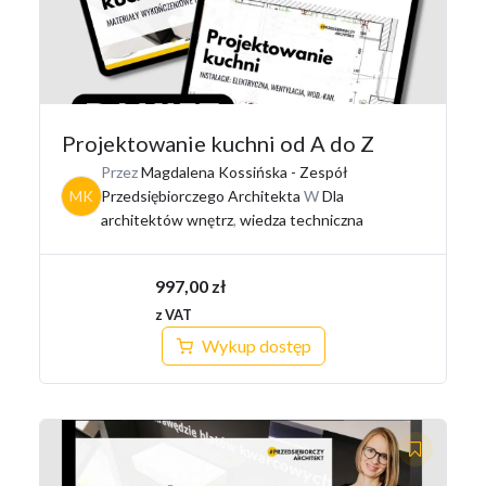
Projektowanie kuchni od A do Z
Przez
Magdalena Kossińska - Zespół
MK
Przedsiębiorczego Architekta
W
Dla
architektów wnętrz
,
wiedza techniczna
997,00
zł
z VAT
Wykup dostęp