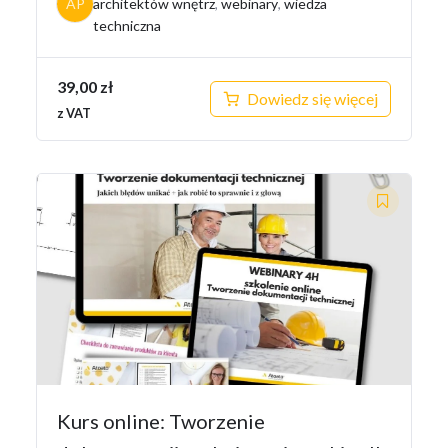
AP
architektów wnętrz
,
webinary
,
wiedza
techniczna
39,00
zł
Dowiedz się więcej
z VAT
Kurs online: Tworzenie