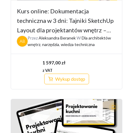
Kurs online: Dokumentacja
techniczna w 3 dni: Tajniki SketchUp
Layout dla projektantów wnętrz –
Przez
Aleksandra Beranek
W
Dla architektów
Pakiet I
AB
wnętrz
,
narzędzia
,
wiedza techniczna
1 597,00
zł
z VAT
Wykup dostęp