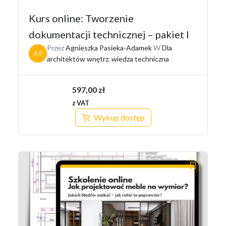
Kurs online: Tworzenie
dokumentacji technicznej – pakiet I
Przez
Agnieszka Pasieka-Adamek
W
Dla
AP
architektów wnętrz
,
wiedza techniczna
597,00
zł
z VAT
Wykup dostęp