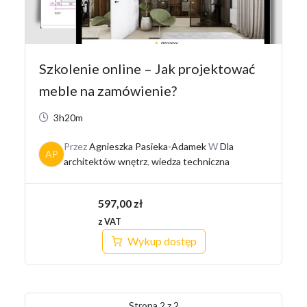
Szkolenie online – Jak projektować
meble na zamówienie?
3h20m
Przez
Agnieszka Pasieka-Adamek
W
Dla
AP
architektów wnętrz
,
wiedza techniczna
597,00
zł
z VAT
Wykup dostęp
Strona
2
z
2