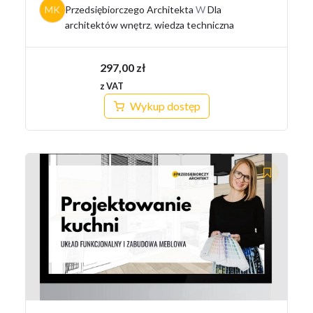
MK
Przedsiębiorczego Architekta
W
Dla
architektów wnętrz
,
wiedza techniczna
297,00
zł
z VAT
Wykup dostęp