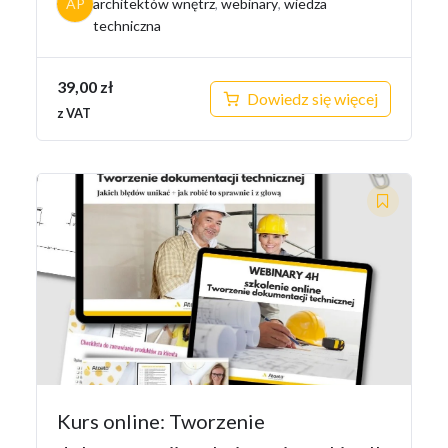
AP
architektów wnętrz
,
webinary
,
wiedza
techniczna
39,00
zł
Dowiedz się więcej
z VAT
Kurs online: Tworzenie