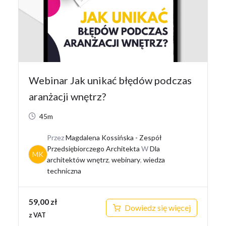
Webinar Jak unikać błędów podczas
aranżacji wnętrz?
45m
Przez
Magdalena Kossińska - Zespół
Przedsiębiorczego Architekta
W
Dla
MK
architektów wnętrz
,
webinary
,
wiedza
techniczna
59,00
zł
Dowiedz się więcej
z VAT