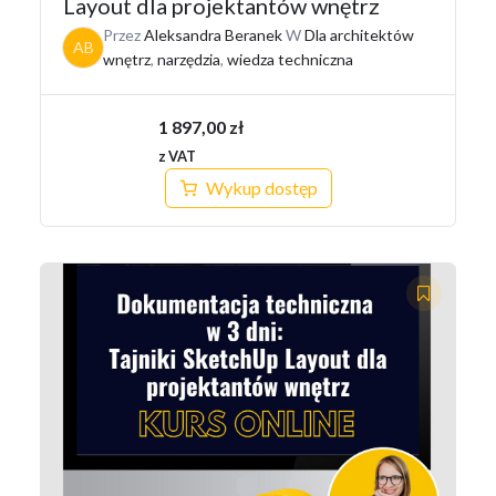
Layout dla projektantów wnętrz
Przez
Aleksandra Beranek
W
Dla architektów
AB
wnętrz
,
narzędzia
,
wiedza techniczna
1 897,00
zł
z VAT
Wykup dostęp