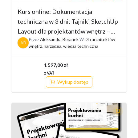
Kurs online: Dokumentacja
techniczna w 3 dni: Tajniki SketchUp
Layout dla projektantów wnętrz –
Przez
Aleksandra Beranek
W
Dla architektów
Pakiet I
AB
wnętrz
,
narzędzia
,
wiedza techniczna
1 597,00
zł
z VAT
Wykup dostęp