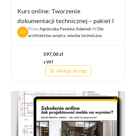
Kurs online: Tworzenie
dokumentacji technicznej – pakiet I
Przez
Agnieszka Pasieka-Adamek
W
Dla
AP
architektów wnętrz
,
wiedza techniczna
597,00
zł
z VAT
Wykup dostęp