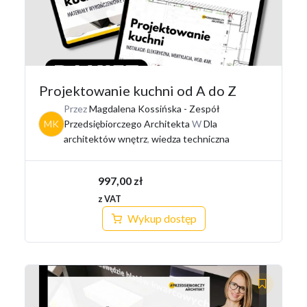
Projektowanie kuchni od A do Z
Przez
Magdalena Kossińska - Zespół
MK
Przedsiębiorczego Architekta
W
Dla
architektów wnętrz
,
wiedza techniczna
997,00
zł
z VAT
Wykup dostęp