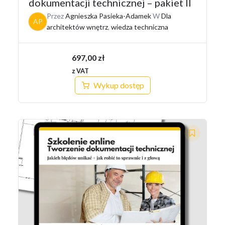
dokumentacji technicznej – pakiet II
Przez
Agnieszka Pasieka-Adamek
W
Dla
AP
architektów wnętrz
,
wiedza techniczna
697,00
zł
z VAT
Wykup dostęp