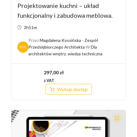
Projektowanie kuchni – układ
funkcjonalny i zabudowa meblowa.
2h51m
Przez
Magdalena Kossińska - Zespół
MK
Przedsiębiorczego Architekta
W
Dla
architektów wnętrz
,
wiedza techniczna
297,00
zł
z VAT
Wykup dostęp