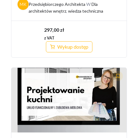
MK
Przedsiębiorczego Architekta
W
Dla
architektów wnętrz
,
wiedza techniczna
297,00
zł
z VAT
Wykup dostęp