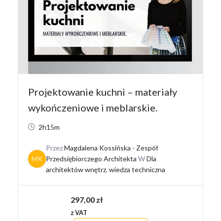
Projektowanie kuchni – materiały
wykończeniowe i meblarskie.
2h15m
Przez
Magdalena Kossińska - Zespół
MK
Przedsiębiorczego Architekta
W
Dla
architektów wnętrz
,
wiedza techniczna
297,00
zł
z VAT