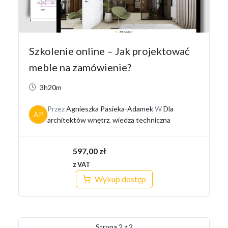
Szkolenie online – Jak projektować
meble na zamówienie?
3h20m
Przez
Agnieszka Pasieka-Adamek
W
Dla
AP
architektów wnętrz
,
wiedza techniczna
597,00
zł
z VAT
Wykup dostęp
Strona
2
z
2