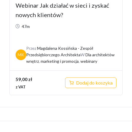
Webinar Jak działać w sieci i zyskać
nowych klientów?
47m
Przez
Magdalena Kossińska - Zespół
MK
Przedsiębiorczego Architekta
W
Dla architektów
wnętrz
,
marketing i promocja
,
webinary
59,00
zł
Dodaj do koszyka
z VAT