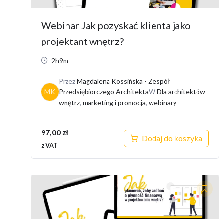
Webinar Jak pozyskać klienta jako
projektant wnętrz?
2h9m
Przez
Magdalena Kossińska - Zespół
MK
Przedsiębiorczego Architekta
W
Dla architektów
wnętrz
,
marketing i promocja
,
webinary
97,00
zł
Dodaj do koszyka
z VAT