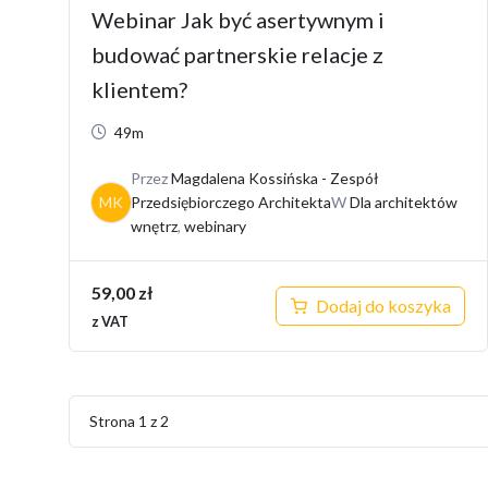
Webinar Jak być asertywnym i
budować partnerskie relacje z
klientem?
49m
Przez
Magdalena Kossińska - Zespół
MK
Przedsiębiorczego Architekta
W
Dla architektów
wnętrz
,
webinary
59,00
zł
Dodaj do koszyka
z VAT
Strona
1
z
2