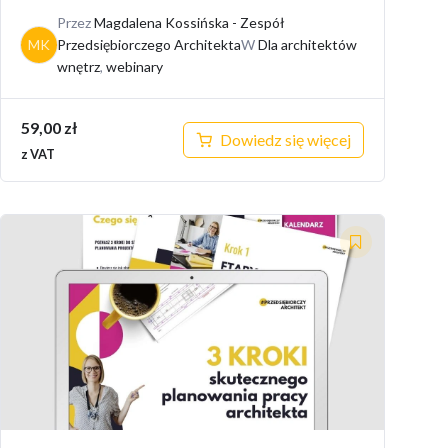
Przez
Magdalena Kossińska - Zespół
MK
Przedsiębiorczego Architekta
W
Dla architektów
wnętrz
,
webinary
59,00
zł
Dowiedz się więcej
z VAT