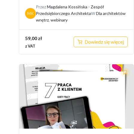
Przez
Magdalena Kossińska - Zespół
MK
Przedsiębiorczego Architekta
W
Dla architektów
wnętrz
,
webinary
59,00
zł
Dowiedz się więcej
z VAT