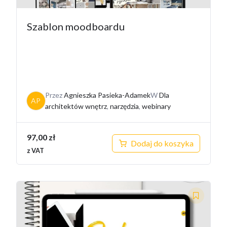
Szablon moodboardu
Przez
Agnieszka Pasieka-Adamek
W
Dla
AP
architektów wnętrz
,
narzędzia
,
webinary
97,00
zł
Dodaj do koszyka
z VAT