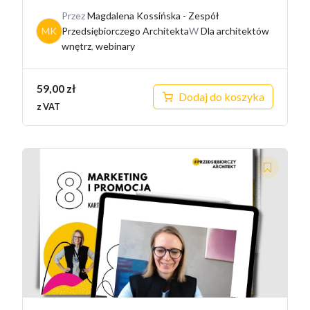
Przez
Magdalena Kossińska - Zespół
MK
Przedsiębiorczego Architekta
W
Dla architektów
wnętrz
,
webinary
59,00
zł
Dodaj do koszyka
z VAT