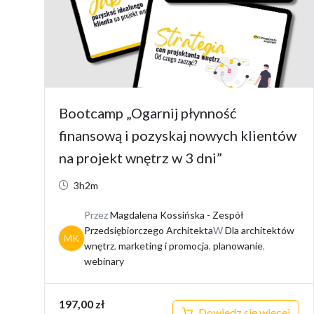
Bootcamp „Ogarnij płynność
finansową i pozyskaj nowych klientów
na projekt wnętrz w 3 dni”
3h2m
Przez
Magdalena Kossińska - Zespół
Przedsiębiorczego Architekta
W
Dla architektów
MK
wnętrz
,
marketing i promocja
,
planowanie
,
webinary
197,00
zł
Dowiedz się więcej