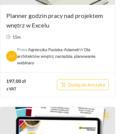
Planner godzin pracy nad projektem
wnętrz w Excelu
15m
Przez
Agnieszka Pasieka-Adamek
W
Dla
AP
architektów wnętrz
,
narzędzia
,
planowanie
,
webinary
197,00
zł
Dodaj do koszyka
z VAT