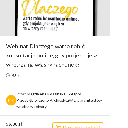
Webinar Dlaczego warto robić
konsultacje online, gdy projektujesz
wnętrza na własny rachunek?
53m
Przez
Magdalena Kossińska - Zespół
MK
Przedsiębiorczego Architekta
W
Dla architektów
wnętrz
,
webinary
59,00
zł
Dowiedz się więcej