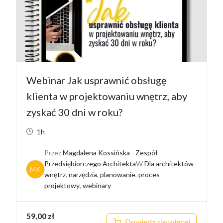
Webinar Jak usprawnić obsługę
klienta w projektowaniu wnętrz, aby
zyskać 30 dni w roku?
1h
Przez
Magdalena Kossińska - Zespół
Przedsiębiorczego Architekta
W
Dla architektów
MK
wnętrz
,
narzędzia
,
planowanie
,
proces
projektowy
,
webinary
59,00
zł
Dowiedz się więcej